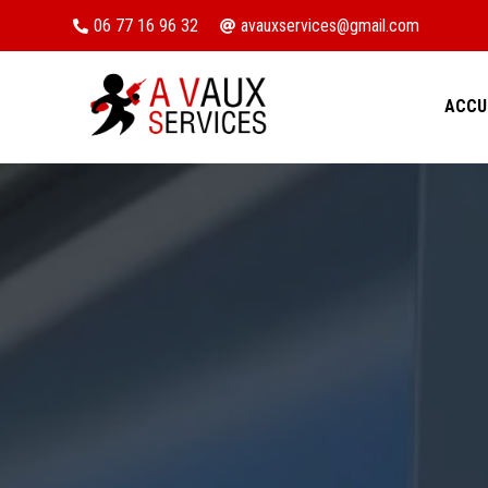
06 77 16 96 32
avauxservices@gmail.com


ACCU