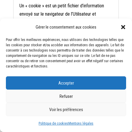
Un « cookie » est un petit fichier d’information
envoyé sur le navigateur de l’Utilisateur et
enregistré au sein du terminal de l’Utilisateur (ex :
Gérer le consentement aux cookies
ordinateur, smartphone), (ci-après « Cookies »). Ce
fichier comprend des informations telles que le
Pour offrir les meilleures expériences, nous utilisons des technologies telles que
les cookies pour stocker et/ou accéder aux informations des appareils. Le fait de
nom de domaine de l’Utilisateur, le fournisseur
consentir à ces technologies nous permettra de traiter des données telles que le
d’accès Internet de l’Utilisateur, le système
comportement de navigation ou les ID uniques sur ce site. Le fait de ne pas
consentir ou de retirer son consentement peut avoir un effet négatif sur certaines
d’exploitation de l’Utilisateur, ainsi que la date et
caractéristiques et fonctions.
l’heure d’accès. Les Cookies ne risquent en aucun
cas d’endommager le terminal de l’Utilisateur.
Accepter
https://www.avauxservices.fr
Refuser
est susceptible de traiter les informations de
l’Utilisateur concernant sa visite du Site, telles que
Voir les préférences
les pages consultées, les recherches effectuées.
Politique de cookies
Mentions légales
Ces informations permettent à